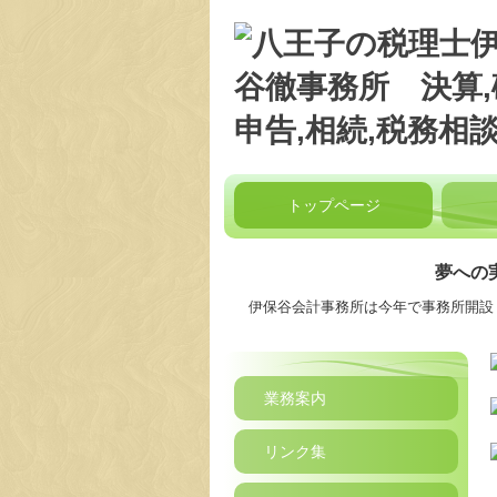
トップページ
夢への
伊保谷会計事務所は今年で事務所開設
業務案内
リンク集