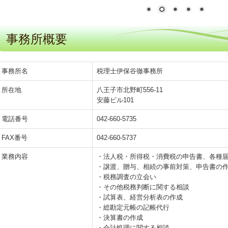
事務所概要
事務所名
税理士伊保谷徹事務所
所在地
八王子市北野町556-11
安藤ビル101
電話番号
042-660-5735
FAX番号
042-660-5737
業務内容
・法人税・所得税・消費税の申告書、各種
・譲渡、贈与、相続の事前対策、申告書の
・税務調査の立会い
・その他税務判断に関する相談
・試算表、経営分析表の作成
・総勘定元帳の記帳代行
・決算書の作成
・会計処理に関する相談